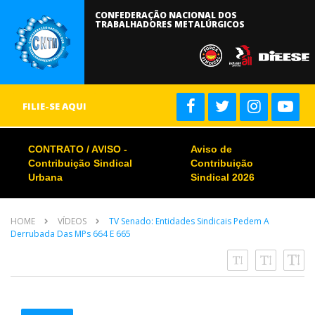
CONFEDERAÇÃO NACIONAL DOS
TRABALHADORES METALÚRGICOS
FILIE-SE AQUI
CONTRATO / AVISO -
Aviso de
Contribuição Sindical
Contribuição
Urbana
Sindical 2026
HOME
VÍDEOS
TV Senado: Entidades Sindicais Pedem A
Derrubada Das MPs 664 E 665