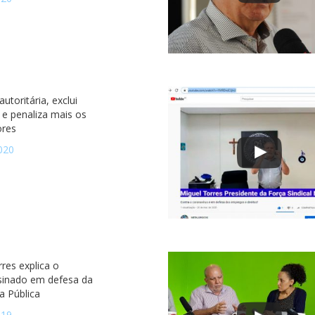
utoritária, exclui
 e penaliza mais os
ores
020
res explica o
sinado em defesa da
a Pública
019