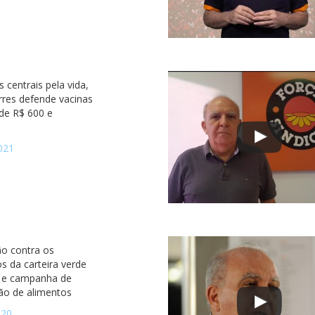
s centrais pela vida,
rres defende vacinas
o de R$ 600 e
021
ão contra os
s da carteira verde
 e campanha de
ão de alimentos
020