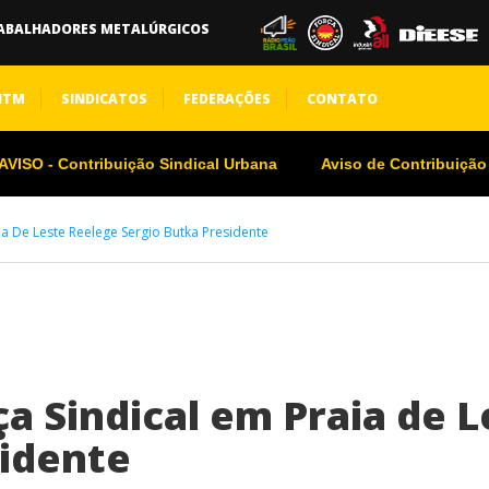
ABALHADORES METALÚRGICOS
NTM
SINDICATOS
FEDERAÇÕES
CONTATO
VISO - Contribuição Sindical Urbana
Aviso de Contribuição
a De Leste Reelege Sergio Butka Presidente
a Sindical em Praia de L
sidente