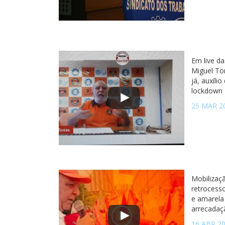
Em live da
Miguel To
já, auxíli
lockdown
25 MAR 2
Mobilizaç
retrocesso
e amarela
arrecadaç
16 ABR 2