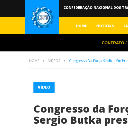
CONFEDERAÇÃO NACIONAL DOS TR
HOME
NOTÍCIAS
C
CONTRATO / A
HOME
VÍDEOS
Congresso Da Força Sindical Em Prai
VÍDEO
Congresso da Forç
Sergio Butka pre