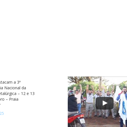
stacam a 3ª
ia Nacional da
talúrgica – 12 e 13
ro – Praia
P
25