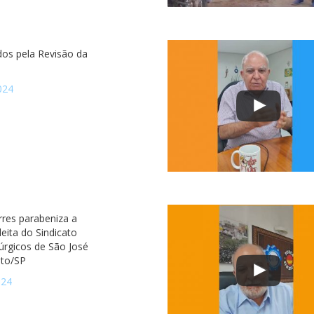
os pela Revisão da
024
rres parabeniza a
eleita do Sindicato
úrgicos de São José
eto/SP
024