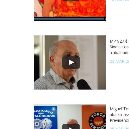
MP 927 é a
Sindicatos
trabalhad
23 MAR 2
Miguel Tor
abaixo-as
Previdênci
05 ABR 2