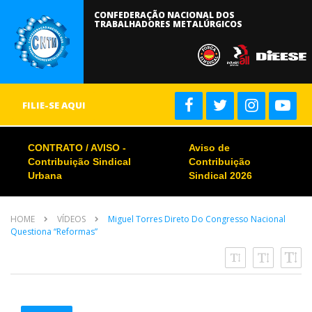
CONFEDERAÇÃO NACIONAL DOS
TRABALHADORES METALÚRGICOS
FILIE-SE AQUI
CONTRATO / AVISO -
Aviso de
Contribuição Sindical
Contribuição
Urbana
Sindical 2026
HOME
VÍDEOS
Miguel Torres Direto Do Congresso Nacional
Questiona “reformas”