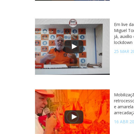
Em live da
Miguel To
já, auxíli
lockdown
25 MAR 2
Mobilizaç
retrocesso
e amarela
arrecadaç
16 ABR 2