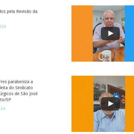
os pela Revisão da
024
rres parabeniza a
eleita do Sindicato
úrgicos de São José
eto/SP
024