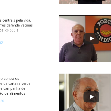
s centrais pela vida,
rres defende vacinas
o de R$ 600 e
021
ão contra os
s da carteira verde
 e campanha de
ão de alimentos
020