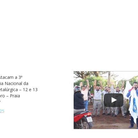
stacam a 3ª
ia Nacional da
talúrgica – 12 e 13
ro – Praia
P
25