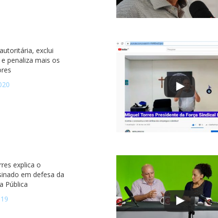
utoritária, exclui
 e penaliza mais os
ores
020
res explica o
sinado em defesa da
a Pública
019