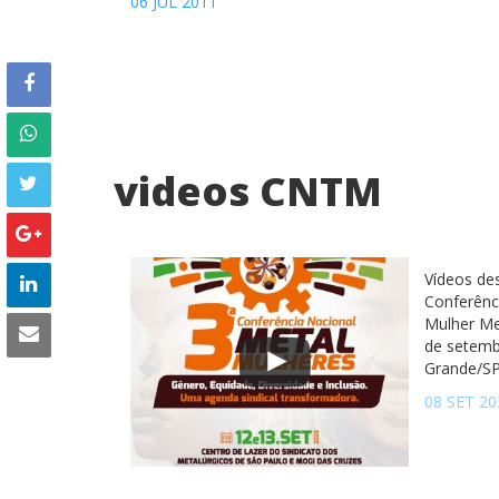
06 JUL 2011
videos CNTM
Vídeos de
Conferênc
Mulher Me
de setemb
Grande/S
08 SET 20