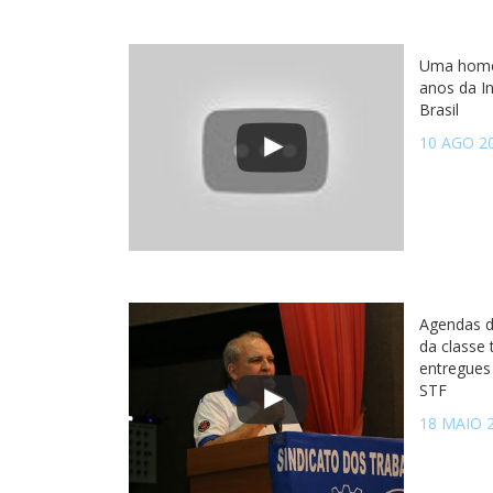
Uma home
anos da I
Brasil
10 AGO 2
Agendas d
da classe
entregues
STF
18 MAIO 