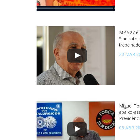
MP 927 é a
Sindicatos
trabalhad
23 MAR 2
Miguel Tor
abaixo-as
Previdênci
05 ABR 2