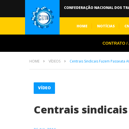
CONFEDERAÇÃO NACIONAL DOS TR
HOME
NOTÍCIAS
C
CONTRATO / A
HOME
VÍDEOS
Centrais Sindicais Fazem Passeata 
VÍDEO
Centrais sindicai