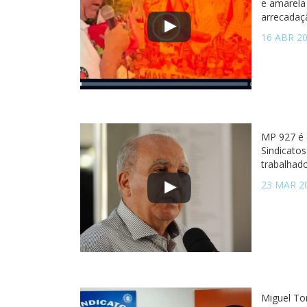
e amarela
arrecadaç
16 ABR 2
MP 927 é a
Sindicatos
trabalhad
23 MAR 2
Miguel Tor