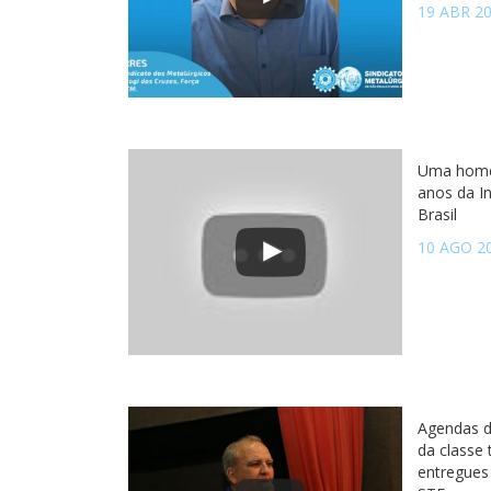
19 ABR 2
Uma home
anos da I
Brasil
10 AGO 2
Agendas d
da classe
entregues