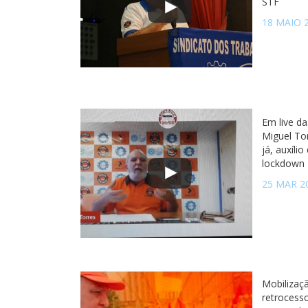
STF
18 MAIO 
Em live da
Miguel To
já, auxíli
lockdown
25 MAR 2
Mobilizaç
retrocesso