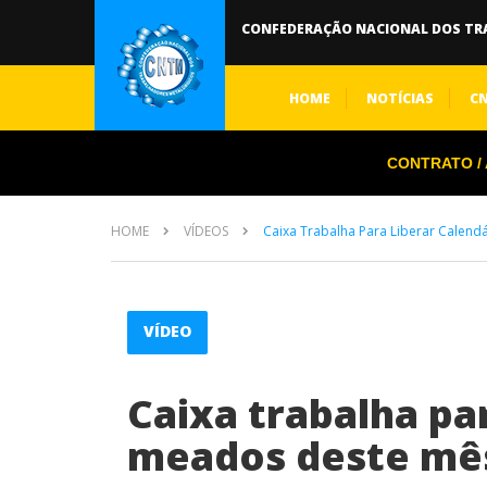
CONFEDERAÇÃO NACIONAL DOS TR
HOME
NOTÍCIAS
C
CONTRATO / A
HOME
VÍDEOS
Caixa Trabalha Para Liberar Calen
VÍDEO
Caixa trabalha pa
meados deste mê