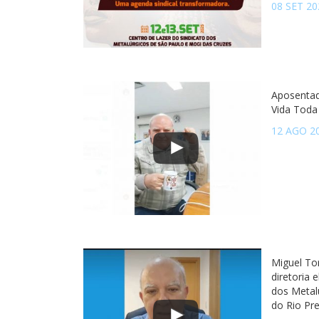
08 SET 20
Aposentad
Vida Toda
12 AGO 2
Miguel To
diretoria 
dos Metal
do Rio Pr