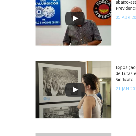
abaixo-as
Previdênci
05 ABR 2
Exposição
de Lutas 
Sindicato
21 JAN 20