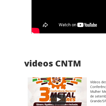
videos CNTM
Vídeos de
Conferênc
Mulher Me
de setemb
Grande/S