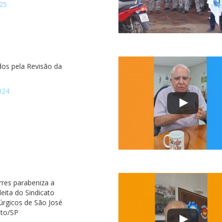
25
os pela Revisão da
024
rres parabeniza a
eleita do Sindicato
úrgicos de São José
eto/SP