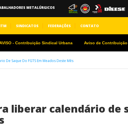
ABALHADORES METALÚRGICOS
NTM
SINDICATOS
FEDERAÇÕES
CONTATO
VISO - Contribuição Sindical Urbana
Aviso de Contribuição
dário De Saque Do FGTS Em Meados Deste Mês
ra liberar calendário de
s