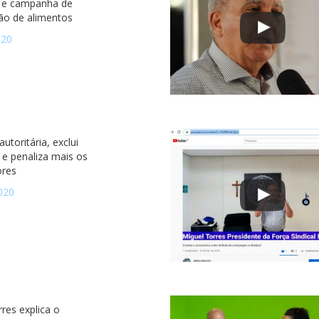
 e campanha de
ão de alimentos
020
utoritária, exclui
 e penaliza mais os
ores
020
res explica o