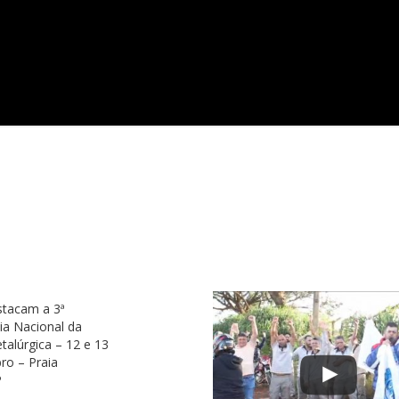
stacam a 3ª
ia Nacional da
talúrgica – 12 e 13
ro – Praia
P