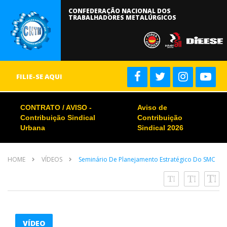
CONFEDERAÇÃO NACIONAL DOS
TRABALHADORES METALÚRGICOS
FILIE-SE AQUI
CONTRATO / AVISO -
Aviso de
Contribuição Sindical
Contribuição
Urbana
Sindical 2026
HOME
VÍDEOS
Seminário De Planejamento Estratégico Do SMC
VÍDEO