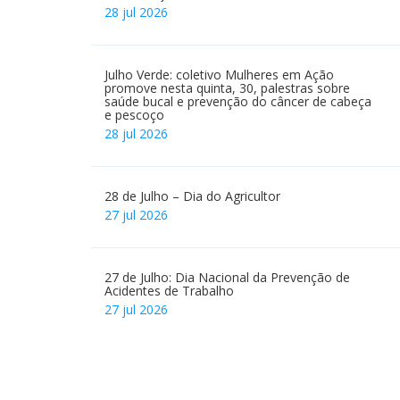
Sindicato dos Metalúrgicos de São Paulo e
Mogi das Cruzes coleta assinaturas pela
redução da jornada e pelo fim da escala 6×1,
sem redução salarial
28 jul 2026
Julho Verde: coletivo Mulheres em Ação
promove nesta quinta, 30, palestras sobre
saúde bucal e prevenção do câncer de cabeça
e pescoço
28 jul 2026
28 de Julho – Dia do Agricultor
27 jul 2026
27 de Julho: Dia Nacional da Prevenção de
Acidentes de Trabalho
27 jul 2026
Home