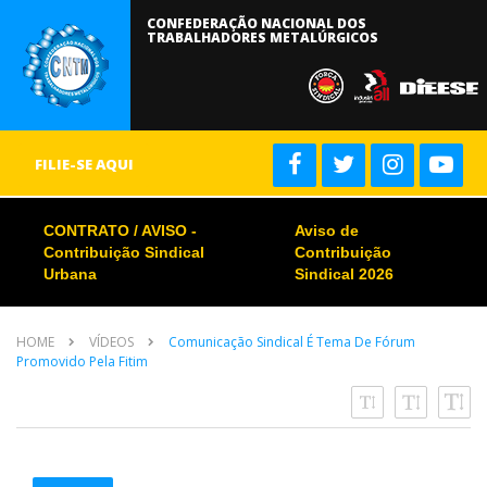
CONFEDERAÇÃO NACIONAL DOS
TRABALHADORES METALÚRGICOS
FILIE-SE AQUI
CONTRATO / AVISO -
Aviso de
Contribuição Sindical
Contribuição
Urbana
Sindical 2026
HOME
VÍDEOS
Comunicação Sindical É Tema De Fórum
Promovido Pela Fitim