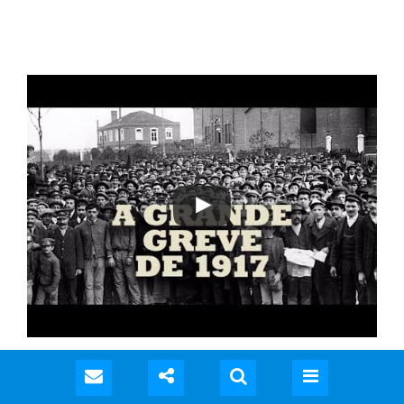
A Greve de 1917: TV Fepesp entrevista José L. Del Roio
07 JUL 2017