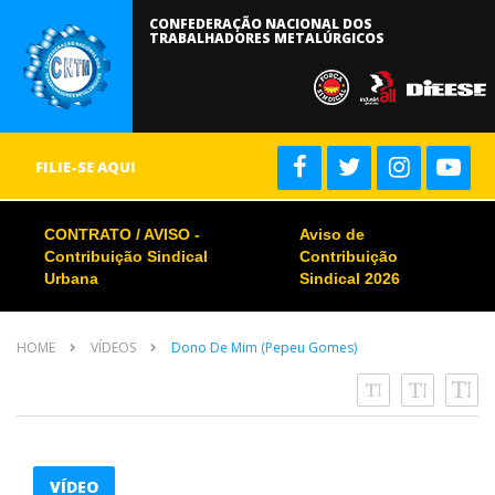
CONFEDERAÇÃO NACIONAL DOS
TRABALHADORES METALÚRGICOS
FILIE-SE AQUI
CONTRATO / AVISO -
Aviso de
Contribuição Sindical
Contribuição
Urbana
Sindical 2026
HOME
VÍDEOS
Dono De Mim (Pepeu Gomes)
VÍDEO