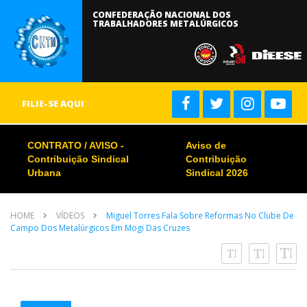
CONFEDERAÇÃO NACIONAL DOS
TRABALHADORES METALÚRGICOS
FILIE-SE AQUI
CONTRATO / AVISO -
Aviso de
Contribuição Sindical
Contribuição
Urbana
Sindical 2026
HOME
VÍDEOS
Miguel Torres Fala Sobre Reformas No Clube De
Campo Dos Metalúrgicos Em Mogi Das Cruzes