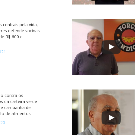
s centrais pela vida,
rres defende vacinas
o de R$ 600 e
021
ão contra os
s da carteira verde
 e campanha de
ão de alimentos
020