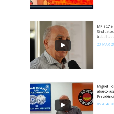
MP 927 é a
Sindicatos
trabalhad
23 MAR 2
Miguel Tor
abaixo-as
Previdênci
05 ABR 2