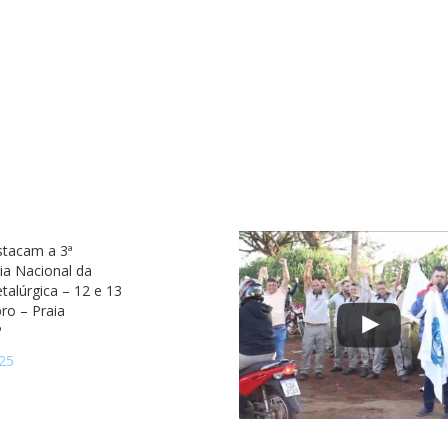
stacam a 3ª
ia Nacional da
talúrgica – 12 e 13
ro – Praia
P
25