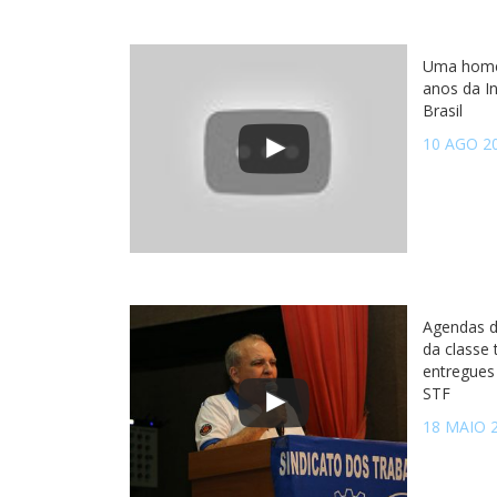
Uma home
anos da I
Brasil
10 AGO 2
Agendas d
da classe
entregues
STF
18 MAIO 