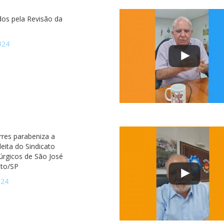
os pela Revisão da
024
rres parabeniza a
eleita do Sindicato
úrgicos de São José
eto/SP
024