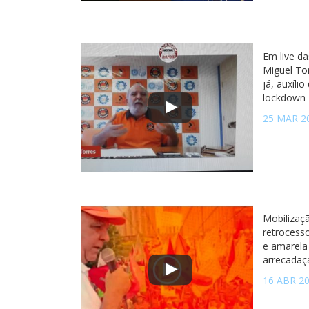
Em live da
Miguel To
já, auxíli
lockdown
25 MAR 2
Mobilizaç
retrocesso
e amarela
arrecadaç
16 ABR 2