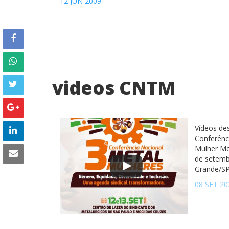
12 JUN 2009
videos CNTM
Vídeos de
Conferênc
Mulher Me
de setemb
Grande/S
08 SET 20