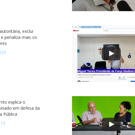
utoritária, exclui
 e penaliza mais os
ores
020
res explica o
sinado em defesa da
a Pública
019