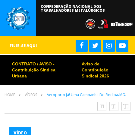
CONFEDERAÇÃO NACIONAL DOS
TRABALHADORES METALÚRGICOS
FILIE-SE AQUI
CONTRATO / AVISO -
Aviso de
Contribuição Sindical
Contribuição
Urbana
Sindical 2026
HOME
VÍDEOS
Aeroporto Já! Uma Campanha Do Sindipa/MG.
VÍDEO