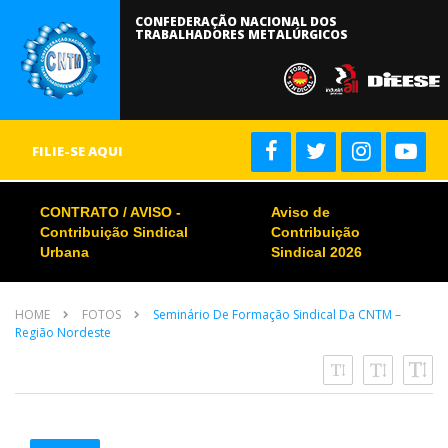
CONFEDERAÇÃO NACIONAL DOS
TRABALHADORES METALÚRGICOS
FILIE-SE AQUI
CONTRATO / AVISO -
Aviso de
Contribuição Sindical
Contribuição
Urbana
Sindical 2026
HOME
FOTOS
Seminário De Formação Sindical Da CNTM –
Região Nordeste