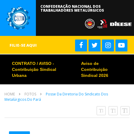
CONFEDERAÇÃO NACIONAL DOS
TRABALHADORES METALÚRGICOS
FILIE-SE AQUI
CONTRATO / AVISO -
Aviso de
Contribuição Sindical
Contribuição
Urbana
Sindical 2026
HOME
FOTOS
Posse Da Diretoria Do Sindicato Dos
Metalúrgicos Do Pará