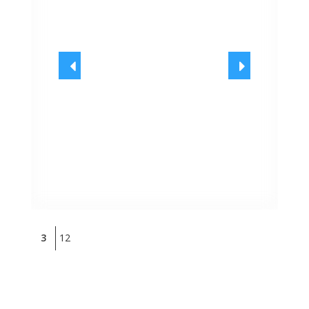
3
12
: -
- / Cré