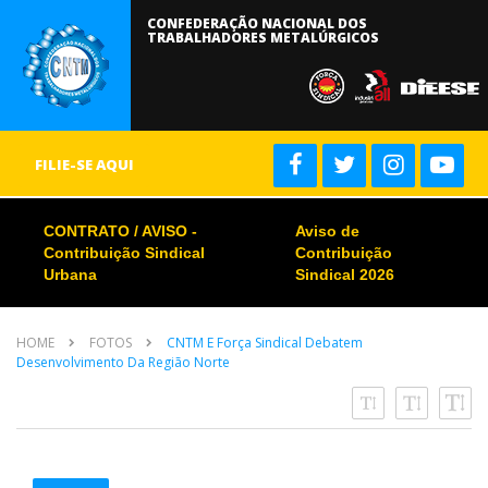
CONFEDERAÇÃO NACIONAL DOS
TRABALHADORES METALÚRGICOS
FILIE-SE AQUI
CONTRATO / AVISO -
Aviso de
Contribuição Sindical
Contribuição
Urbana
Sindical 2026
HOME
FOTOS
CNTM E Força Sindical Debatem
Desenvolvimento Da Região Norte