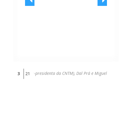
ônica Veloso (vice-presidenta da CNTM), Dal Prá e Miguel
Com re
3
21
rédito: -
Crédito