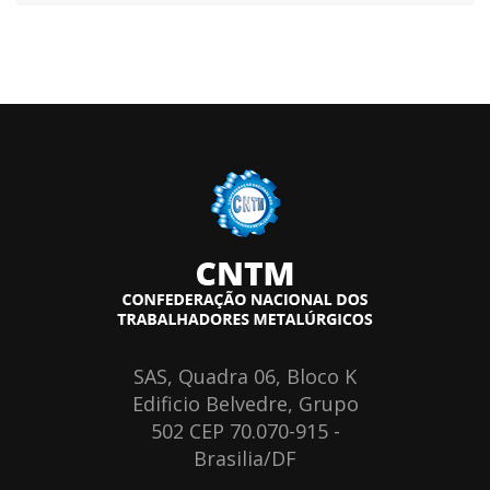
SAS, Quadra 06, Bloco K
Edificio Belvedre, Grupo
502 CEP 70.070-915 -
Brasilia/DF