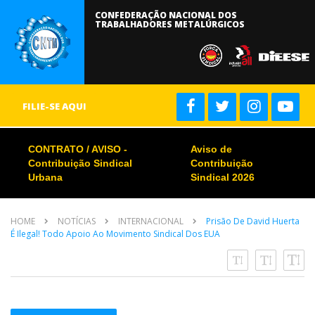
CONFEDERAÇÃO NACIONAL DOS
TRABALHADORES METALÚRGICOS
FILIE-SE AQUI
CONTRATO / AVISO -
Aviso de
Contribuição Sindical
Contribuição
Urbana
Sindical 2026
HOME
NOTÍCIAS
INTERNACIONAL
Prisão De David Huerta
É Ilegal! Todo Apoio Ao Movimento Sindical Dos EUA