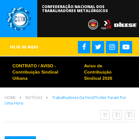
CONFEDERAÇÃO NACIONAL DOS
TRABALHADORES METALÚRGICOS
FILIE-SE AQUI
CONTRATO / AVISO -
Aviso de
Contribuição Sindical
Contribuição
Urbana
Sindical 2026
HOME
NOTÍCIAS
Trabalhadores Da Ford/Troller Param Por
Uma Hora