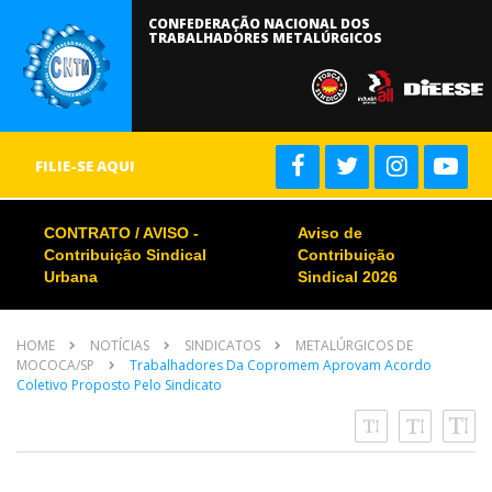
CONFEDERAÇÃO NACIONAL DOS
TRABALHADORES METALÚRGICOS
FILIE-SE AQUI
CONTRATO / AVISO -
Aviso de
Contribuição Sindical
Contribuição
Urbana
Sindical 2026
HOME
NOTÍCIAS
SINDICATOS
METALÚRGICOS DE
MOCOCA/SP
Trabalhadores Da Copromem Aprovam Acordo
Coletivo Proposto Pelo Sindicato