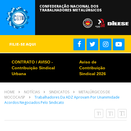
CONFEDERAÇÃO NACIONAL DOS
TRABALHADORES METALÚRGICOS
FILIE-SE AQUI
CONTRATO / AVISO -
Aviso de
Contribuição Sindical
Contribuição
Urbana
Sindical 2026
HOME
NOTÍCIAS
SINDICATOS
METALÚRGICOS DE
MOCOCA/SP
Trabalhadores Da ADZ Aprovam Por Unanimidade
Acordos Negociados Pelo Sindicato