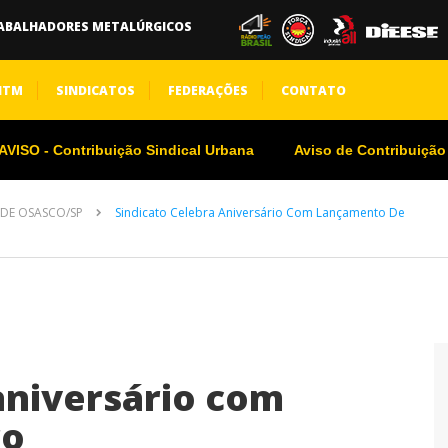
ABALHADORES METALÚRGICOS
NTM
SINDICATOS
FEDERAÇÕES
CONTATO
VISO - Contribuição Sindical Urbana
Aviso de Contribuição
DE OSASCO/SP
Sindicato Celebra Aniversário Com Lançamento De
aniversário com
ro