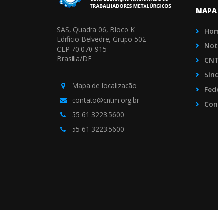
MAPA 
SAS, Quadra 06, Bloco K
Ho
Edificio Belvedre, Grupo 502
Not
CEP 70.070-915 -
Brasilia/DF
CN
Sin
Mapa de localização
Fed
contato@cntm.org.br
Con
55 61 3223.5600
55 61 3223.5600