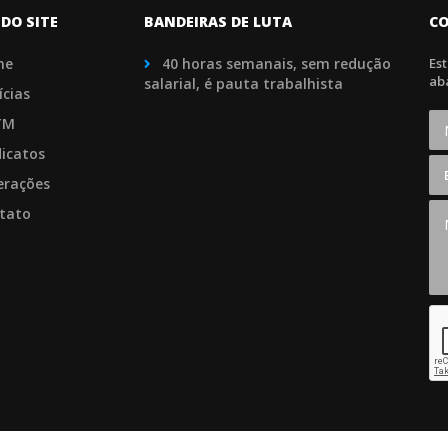
DO SITE
BANDEIRAS DE LUTA
C
me
40 horas semanais, sem redução
Es
ab
salarial, é pauta trabalhista
ícias
TM
dicatos
erações
tato