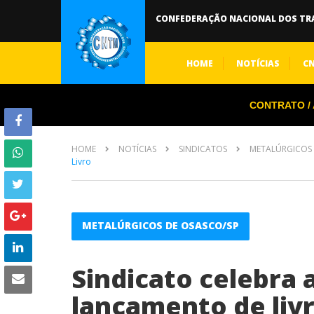
CONFEDERAÇÃO NACIONAL DOS TR
HOME
NOTÍCIAS
C
CONTRATO / A
HOME
NOTÍCIAS
SINDICATOS
METALÚRGICOS 
Livro
METALÚRGICOS DE OSASCO/SP
Sindicato celebra 
lançamento de liv