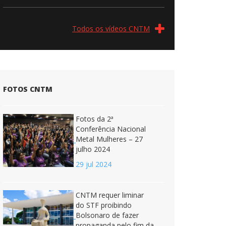
Todos os vídeos CNTM
FOTOS CNTM
Fotos da 2ª
Conferência Nacional
Metal Mulheres – 27
julho 2024
29 jul 2024
CNTM requer liminar
do STF proibindo
Bolsonaro de fazer
propaganda pelo fim da