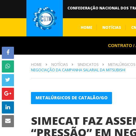
CONFEDERAÇÃO NACIONAL DOS TR
HOME
NOTÍCIAS
C
CONTRATO / A
HOME
NOTÍCIAS
SINDICATOS
METALÚRGICOS
NEGOCIAÇÃO DA CAMPANHA SALARIAL DA MITSUBISHI
METALÚRGICOS DE CATALÃO/GO
SIMECAT FAZ ASSE
“PRESSÃO” EM NE