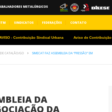
ABALHADORES METALÚRGICOS
NTM
SINDICATOS
FEDERAÇÕES
CONTATO
VISO - Contribuição Sindical Urbana
Aviso de Contribuição
 DE CATALÃO/GO
SIMECAT FAZ ASSEMBLEIA DA “PRESSÃO” EM
MBLEIA DA
GOCIAÇÃO DA