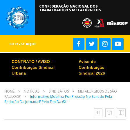
CONFEDERAÇÃO NACIONAL DOS
TRABALHADORES METALÚRGICOS
FILIE-SE AQUI
CONTRATO / AVISO -
Aviso de
Contribuição Sindical
Contribuição
Urbana
Sindical 2026
HOME
NOTÍCIAS
SINDICATOS
METALÚRGICOS DE SÃO
PAULO/SP
Informativo Mobiliza Por Pressão No Senado Pela
Redução Da Jornada E Pelo Fim Da 6X1