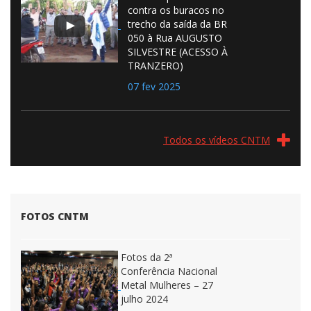
contra os buracos no
trecho da saída da BR
050 à Rua AUGUSTO
SILVESTRE (ACESSO À
TRANZERO)
07 fev 2025
Todos os vídeos CNTM
FOTOS CNTM
Fotos da 2ª
Conferência Nacional
Metal Mulheres – 27
julho 2024