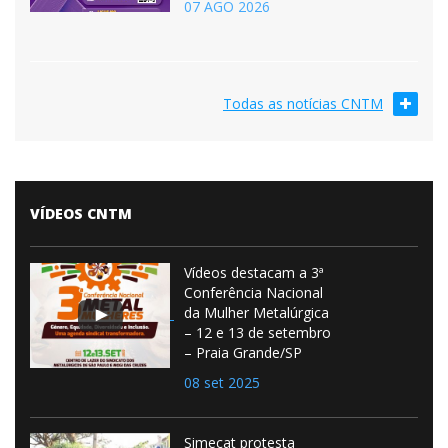
07 AGO 2026
Todas as notícias CNTM
VÍDEOS CNTM
Vídeos destacam a 3ª
Conferência Nacional
da Mulher Metalúrgica
– 12 e 13 de setembro
– Praia Grande/SP
08 set 2025
Simecat protesta