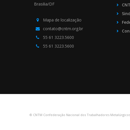
Brasilia/DF
CN
Sin
Mapa de localização
Fed
contato@cntm.org.br
Con
55 61 3223.5600
55 61 3223.5600
© CNTM Confederação Nacional dos Trabalhadores Metalúrgicos 