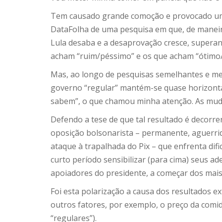
Tem causado grande comoção e provocado uma
DataFolha de uma pesquisa em que, de maneir
Lula desaba e a desaprovação cresce, superan
acham “ruim/péssimo” e os que acham “ótimo
Mas, ao longo de pesquisas semelhantes e me
governo “regular” mantém-se quase horizonta
sabem”, o que chamou minha atenção. As mud
Defendo a tese de que tal resultado é decorre
oposição bolsonarista – permanente, aguerri
ataque à trapalhada do Pix – que enfrenta dif
curto período sensibilizar (para cima) seus ad
apoiadores do presidente, a começar dos mais 
Foi esta polarização a causa dos resultados
outros fatores, por exemplo, o preço da comi
“regulares”).