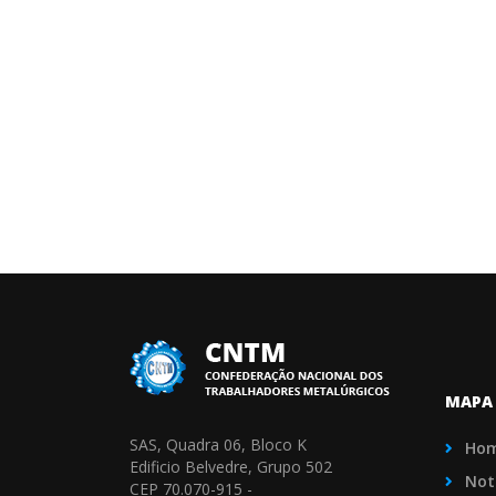
MAPA 
SAS, Quadra 06, Bloco K
Ho
Edificio Belvedre, Grupo 502
Not
CEP 70.070-915 -