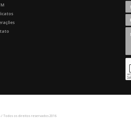
TM
dicatos
erações
tato
/ Todos os direitos reservados 2016