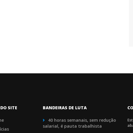
DO SITE
BANDEIRAS DE LUTA
C
me
40 horas semanais, sem redução
Es
ab
salarial, é pauta trabalhista
ícias