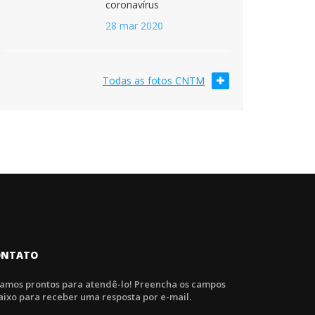
coronavírus
28 mar 2020
Todas as fotos CNTM
ONTATO
tamos prontos para atendê-lo! Preencha os campos
aixo para receber uma resposta por e-mail.