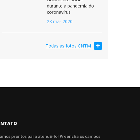
durante a pandemia do
coronavírus
28 mar 2020
Todas as fotos CNTM
ONTATO
tamos prontos para atendê-lo! Preencha os campos