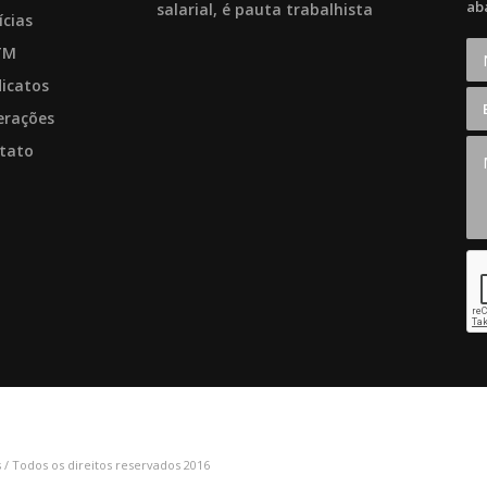
ab
salarial, é pauta trabalhista
ícias
TM
dicatos
erações
tato
/ Todos os direitos reservados 2016