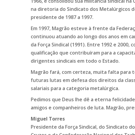
1966, e consolidou sua militância sindical na
na diretoria do Sindicato dos Metalúrgicos
presidente de 1987 a 1997.
Em 1997, Magrão esteve à frente da Federaç
continuou atuando ao longo dos anos em car
da Força Sindical (1991). Entre 1992 e 2000
qualificação que contribuíram para a capaci
dirigentes sindicais em todo o Estado.
Magrão fará, com certeza, muita falta para t
futuras lutas em defesa dos direitos da cla
salariais para a categoria metalúrgica.
Pedimos que Deus lhe dê a eterna felicidade 
amigos e companheiros de luta. Magrão, pre
Miguel Torres
Presidente da Força Sindical, do Sindicato d
Cruzes e da Confederação Nacional dos Tra