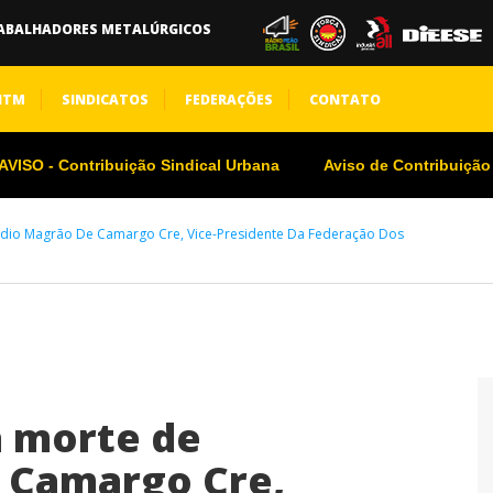
ABALHADORES METALÚRGICOS
NTM
SINDICATOS
FEDERAÇÕES
CONTATO
VISO - Contribuição Sindical Urbana
Aviso de Contribuição
udio Magrão De Camargo Cre, Vice-Presidente Da Federação Dos
a morte de
 Camargo Cre,