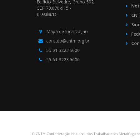
Edificio Belvedre, Grupo 502
Not
CEP 70.070-915 -
Brasilia/DF
CN
Sin
Mapa de localização
Fed
contato@cntm.org.br
Con
55 61 3223.5600
55 61 3223.5600
© CNTM Confederação Nacional dos Trabalhadores Metalúrgicos 