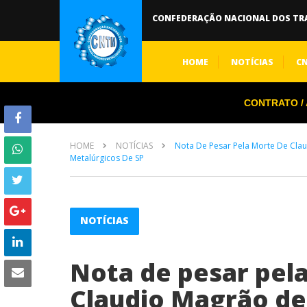
CONFEDERAÇÃO NACIONAL DOS TR
HOME
NOTÍCIAS
C
CONTRATO / A
HOME
NOTÍCIAS
Nota De Pesar Pela Morte De Cla
Metalúrgicos De SP
NOTÍCIAS
Nota de pesar pel
Claudio Magrão de