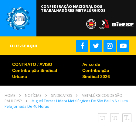
CONFEDERAÇÃO NACIONAL DOS
TRABALHADORES METALÚRGICOS
FILIE-SE AQUI
CONTRATO / AVISO -
Aviso de
Contribuição Sindical
Contribuição
Urbana
Sindical 2026
HOME
NOTÍCIAS
SINDICATOS
METALÚRGICOS DE SÃO
PAULO/SP
Miguel Torres Lidera Metalúrgicos De São Paulo Na Luta
Pela Jornada De 40 Horas