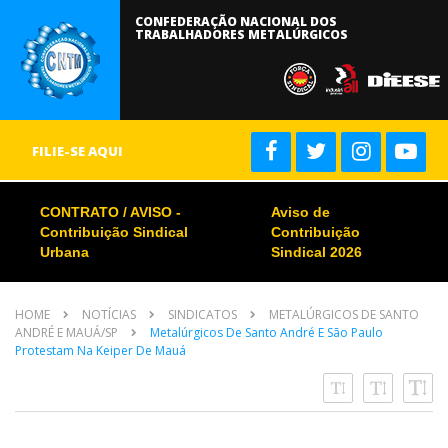
CONFEDERAÇÃO NACIONAL DOS
TRABALHADORES METALÚRGICOS
FILIE-SE AQUI
CONTRATO / AVISO -
Aviso de
Contribuição Sindical
Contribuição
Urbana
Sindical 2026
HOME
NOTÍCIAS
SINDICATOS
METALÚRGICOS DE SANTO
ANDRÉ E MAUÁ/SP
Metalúrgicos De Santo André E São Paulo
Protestam Na Keiper De Mauá