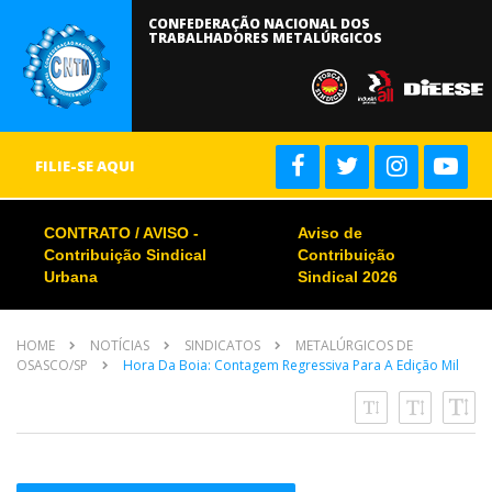
CONFEDERAÇÃO NACIONAL DOS
TRABALHADORES METALÚRGICOS
FILIE-SE AQUI
CONTRATO / AVISO -
Aviso de
Contribuição Sindical
Contribuição
Urbana
Sindical 2026
HOME
NOTÍCIAS
SINDICATOS
METALÚRGICOS DE
OSASCO/SP
Hora Da Boia: Contagem Regressiva Para A Edição Mil