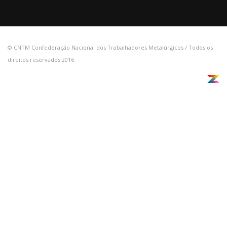
© CNTM Confederação Nacional dos Trabalhadores Metalúrgicos / Todos os
direitos reservados 2016