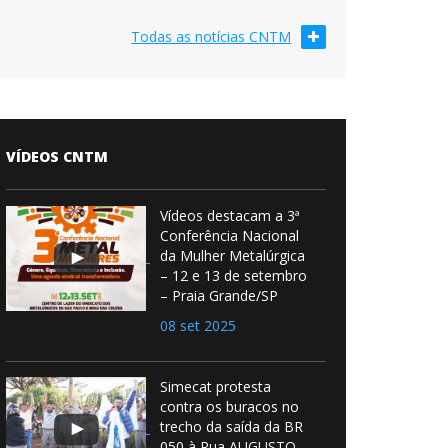
Todas as notícias CNTM
VÍDEOS CNTM
Vídeos destacam a 3ª
Conferência Nacional
da Mulher Metalúrgica
– 12 e 13 de setembro
– Praia Grande/SP
08 set 2025
Simecat protesta
contra os buracos no
trecho da saída da BR
050 à Rua AUGUSTO