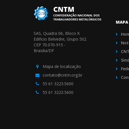
MAPA 
SAS, Quadra 06, Bloco K
Ho
Edificio Belvedre, Grupo 502
Not
CEP 70.070-915 -
Brasilia/DF
CN
Sin
Mapa de localização
Fed
contato@cntm.org.br
Con
55 61 3223.5600
55 61 3223.5600