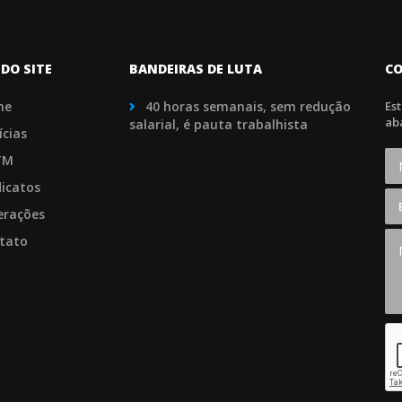
DO SITE
BANDEIRAS DE LUTA
C
me
40 horas semanais, sem redução
Es
ab
salarial, é pauta trabalhista
ícias
TM
dicatos
erações
tato