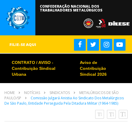
CONFEDERAÇÃO NACIONAL DOS
TRABALHADORES METALÚRGICOS
FILIE-SE AQUI
CONTRATO / AVISO -
Aviso de
Contribuição Sindical
Contribuição
Urbana
Sindical 2026
HOME
NOTÍCIAS
SINDICATOS
METALÚRGICOS DE SÃO
PAULO/SP
Comissão Julgará Anistia Ao Sindicato Dos Metalúrgicos
De São Paulo, Entidade Perseguida Pela Ditadura Militar (1964-1985)