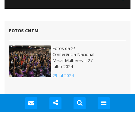
07 fev 2025
Todos os vídeos CNTM
FOTOS CNTM
Fotos da 2ª
Conferência Nacional
Metal Mulheres – 27
julho 2024
29 jul 2024
Home
CNTM requer liminar
do STF proibindo
Notícias