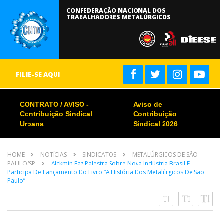
CONFEDERAÇÃO NACIONAL DOS
TRABALHADORES METALÚRGICOS
FILIE-SE AQUI
CONTRATO / AVISO -
Aviso de
Contribuição Sindical
Contribuição
Urbana
Sindical 2026
HOME
NOTÍCIAS
SINDICATOS
METALÚRGICOS DE SÃO
PAULO/SP
Alckmin Faz Palestra Sobre Nova Indústria Brasil E
Participa De Lançamento Do Livro “A História Dos Metalúrgicos De São
Paulo”