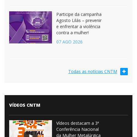
Participe da campanha
Agosto Lilás – prevenir
e enfrentar a violência
contra a mulher!
07 AGO 2026
Todas as notícias CNTM
VÍDEOS CNTM
Vídeos destacam a 3ª
Conferência Nacional
da Mulher Metalúrgica